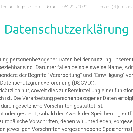
listen und Ingenieure in Führung - 06221 700802
coach(at)erni-co
Datenschutzerklärung
bung personenbezogener Daten bei der Nutzung unserer I
h beziehbar sind. Darunter fallen beispielsweise Name, Ad
esondere der Begriffe "Verarbeitung" und "Einwilligung" v
er Datenschutzgrundverordnung (DSGVO)).
tzlich nur, soweit dies zur Bereitstellung einer funkti
ch ist. Die Verarbeitung personenbezogener Daten erfolg
 durch gesetzliche Vorschriften gestattet ist.
oder gesperrt, sobald der Zweck der Speicherung entfäl
 europäische Vorschriften, denen wir unterliegen, vorge
den jeweiligen Vorschriften vorgeschriebene Speicherfrist 