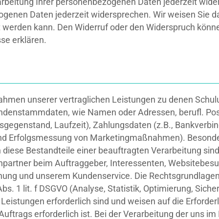
erarbeitung Ihrer personenbezogenen Daten jederzeit wide
genen Daten jederzeit widersprechen. Wir weisen Sie da
tet werden kann. Den Widerruf oder den Widerspruch könn
e erklären.
Rahmen unserer vertraglichen Leistungen zu denen Schul
undenstammdaten, wie Namen oder Adressen, berufl. Posit
sgegenstand, Laufzeit), Zahlungsdaten (z.B., Bankverbin
und Erfolgsmessung von Marketingmaßnahmen). Besonde
n diese Bestandteile einer beauftragten Verarbeitung sin
partner beim Auftraggeber, Interessenten, Websitebesuc
nung und unserem Kundenservice. Die Rechtsgrundlagen d
6 Abs. 1 lit. f DSGVO (Analyse, Statistik, Optimierung, Si
Leistungen erforderlich sind und weisen auf die Erforderl
Auftrags erforderlich ist. Bei der Verarbeitung der uns